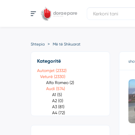
Shtepia
Më të Shikuarat
Kategoritë
sho
Automjet (2332)
Veturë (2330)
Alfa Romeo (2)
Audi (574)
A1 (5)
A2 (0)
A3 (81)
A4 (72)
A4 Quattro (9)
A5 (44)
A6 (100)