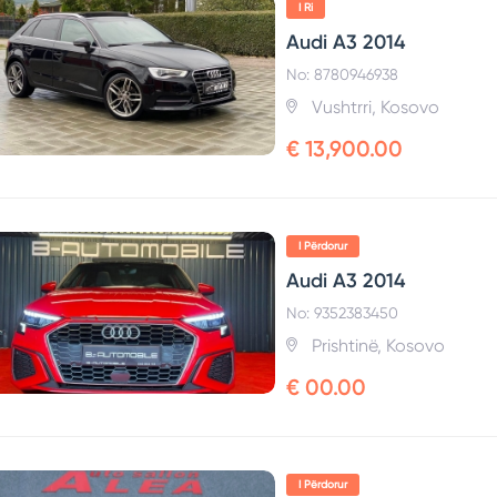
I Ri
Audi A3 2014
No: 8780946938
Vushtrri, Kosovo
€ 13,900.00
I Përdorur
Audi A3 2014
No: 9352383450
Prishtinë, Kosovo
€ 00.00
I Përdorur