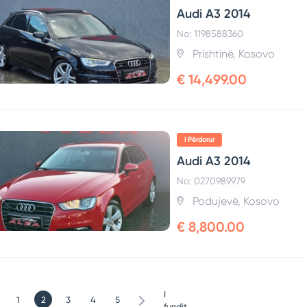
Audi A3 2014
No: 1198588360
Prishtinë, Kosovo
€ 14,499.00
I Përdorur
Audi A3 2014
No: 0270989979
Podujevë, Kosovo
€ 8,800.00
I
1
2
3
4
5
fundit