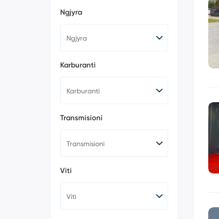
Acura (0)
Ngjyra
Aston Martin (0)
Bently (0)
Bugatti (0)
Cadillac (0)
Chevrolet (1)
Chrysler (0)
Karburanti
Citroen (32)
Dacia (1)
Dodge (1)
Ferrari (0)
Fiat (8)
Transmisioni
Ford (12)
GMC (0)
Honda (0)
Hummer (0)
Hyundai (3)
Viti
Isuzu (0)
Iveco (0)
Jaguar (3)
Jeep (4)
Kia (10)