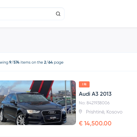
wing
9/574
items on the
2/64
page
I Ri
Audi A3 2013
No: 8421938006
Prishtinë, Kosovo
€ 14,500.00