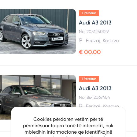
I Përdorur
Audi A3 2013
No: 2051250129
Ferizaj, Kosovo
€ 00.00
I Përdorur
Audi A3 2013
No: 8642067404
Ferizaj, Kosovo
€ 00.00
Cookies përdoren vetëm për të
përmirësuar faqen tonë të internetit, nuk
mbledhin informacione që identifikojnë