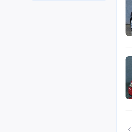
Lamborghini (0)
Lancia (0)
Land Rover (70)
Maserati (1)
Maybach (0)
Mazda (2)
McLaren (0)
Mercedes-Benz (256)
Mini (6)
Mitsubishi (0)
Nissan (5)
Opel (66)
Peugeot (74)
Porsche (24)
Renault (19)
Rolls-Royce (0)
Seat (46)
Skoda (72)
Smart (3)
Suzuki (3)
Tesla (2)
Toyota (3)
Volkswagen (625)