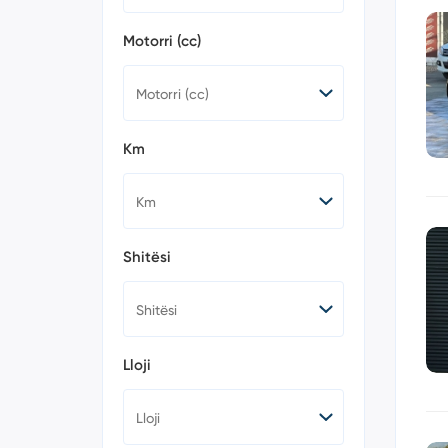
RS Q8 (1)
RS3 (0)
Motorri (cc)
RS4 (0)
RS5 (0)
RS6 (2)
RS7 (0)
S1 (0)
Km
S3 (2)
S4 (0)
S5 (2)
S6 (1)
S7 (1)
Shitësi
S8 (3)
SQ2 (0)
SQ5 (13)
SQ5 SPORTBACK
(0)
SQ7 (5)
Lloji
SQ8 (1)
TT (0)
TT RS (0)
TTS (0)