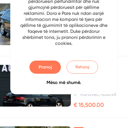
përdoruesin përfundimtar dhe nuk
gjurmojnë përdoruesit për qëllime
I Përdorur
reklamimi. Dora e Pare nuk ndan asnjë
Audi A3 2013
informacion me kompani të tjera për
No: 2106708922
qëllime të gjurmimit të aplikacioneve dhe
faqeve të internetit. Duke përdorur
Prishtinë, Kosovo
shërbimet tona, ju pranoni përdorimin e
€ 00.00
cookies.
Pranoj
Refuzoj
Shitur
Audi A3 2014
Mëso më shumë.
No: 3711112182
Rahovec, Kosovo
€ 15,500.00