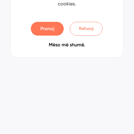
cookies.
Pranoj
Refuzoj
Mëso më shumë.