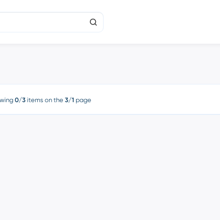
wing
0/3
items on the
3/1
page