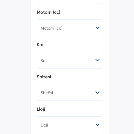
Mini (6)
Mitsubishi (0)
Motorri (cc)
Nissan (5)
Opel (66)
Peugeot (74)
Porsche (24)
Renault (19)
Km
Rolls-Royce (0)
Seat (46)
Skoda (72)
Smart (3)
Suzuki (3)
Shitësi
Alto (0)
Baleno (0)
Celerio (0)
Ciaz (0)
Ertiga (0)
Grand Vitara (0)
Lloji
Grand Vitara XL7
(0)
Ignis (0)
Jimny (1)