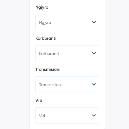
Kizashi (0)
Ngjyra
Liana (0)
S-Presso (0)
Splash (0)
Swift (0)
SX4 (1)
Vitara (1)
Karburanti
Wagon R (0)
Wagon R+ (0)
SL6 (0)
SL7 (0)
Tesla (2)
Transmisioni
Toyota (3)
Volkswagen (625)
Volvo (14)
Lexus (0)
BMW (388)
Viti
Autobus (0)
Karavan (0)
Motoçikletë (2)