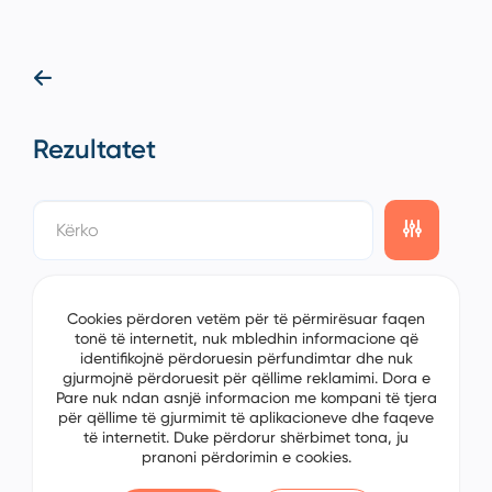
Rezultatet
showing
0/3
items on the
3/1
page
Sorting
Cookies përdoren vetëm për të përmirësuar faqen
tonë të internetit, nuk mbledhin informacione që
identifikojnë përdoruesin përfundimtar dhe nuk
gjurmojnë përdoruesit për qëllime reklamimi. Dora e
Pare nuk ndan asnjë informacion me kompani të tjera
për qëllime të gjurmimit të aplikacioneve dhe faqeve
të internetit. Duke përdorur shërbimet tona, ju
pranoni përdorimin e cookies.