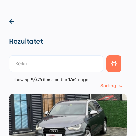
Rezultatet
showing
9/574
items on the
1/64
page
Sorting