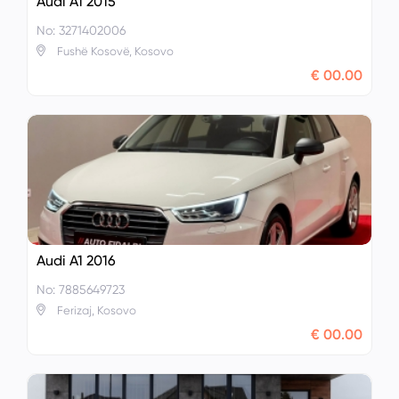
Audi A1 2015
No: 3271402006
Fushë Kosovë, Kosovo
€ 00.00
Audi A1 2016
No: 7885649723
Ferizaj, Kosovo
€ 00.00