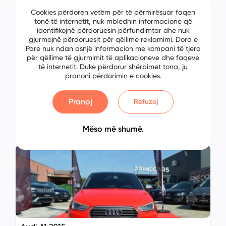
Cookies përdoren vetëm për të përmirësuar faqen
tonë të internetit, nuk mbledhin informacione që
identifikojnë përdoruesin përfundimtar dhe nuk
gjurmojnë përdoruesit për qëllime reklamimi. Dora e
Pare nuk ndan asnjë informacion me kompani të tjera
për qëllime të gjurmimit të aplikacioneve dhe faqeve
të internetit. Duke përdorur shërbimet tona, ju
pranoni përdorimin e cookies.
Audi A1 2014
No: 6854592894
Pranoj
Refuzoj
Vushtrri, Kosovo
€ 00.00
Mëso më shumë.