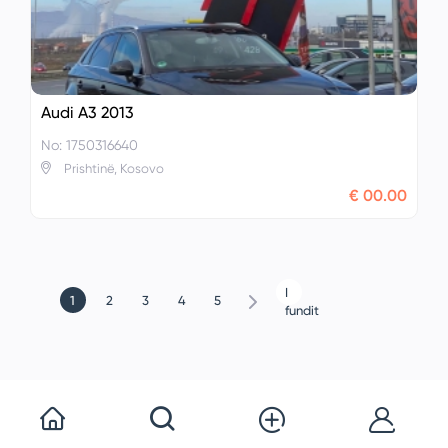
Audi A3 2013
No: 1750316640
Prishtinë, Kosovo
€ 00.00
I
1
2
3
4
5
fundit