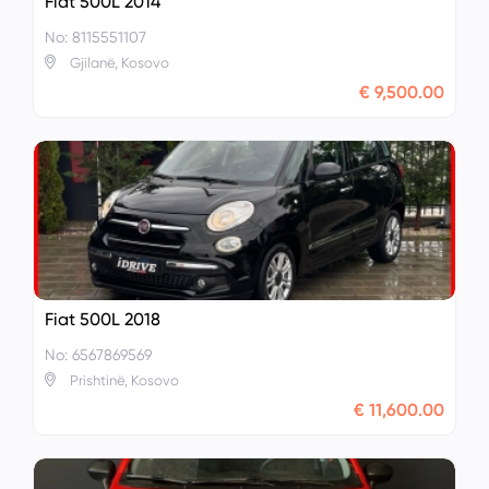
Fiat 500L 2014
No: 8115551107
Gjilanë, Kosovo
€ 9,500.00
Fiat 500L 2018
No: 6567869569
Prishtinë, Kosovo
€ 11,600.00