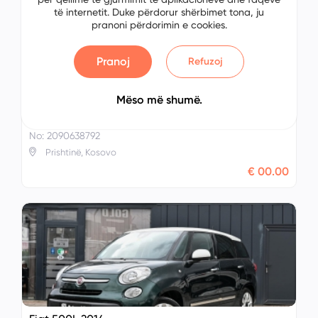
të internetit. Duke përdorur shërbimet tona, ju
pranoni përdorimin e cookies.
Pranoj
Refuzoj
Mëso më shumë.
Fiat 500 2014
No: 2090638792
Prishtinë, Kosovo
€ 00.00