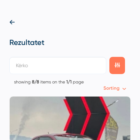
Rezultatet
showing
8/8
items on the
1/1
page
Sorting