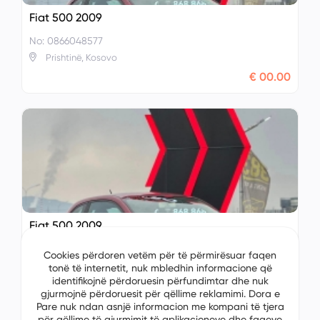
Fiat 500 2009
No: 0866048577
Prishtinë, Kosovo
€ 00.00
Fiat 500 2009
No: 9159128479
Cookies përdoren vetëm për të përmirësuar faqen
Prishtinë, Kosovo
tonë të internetit, nuk mbledhin informacione që
identifikojnë përdoruesin përfundimtar dhe nuk
€ 00.00
gjurmojnë përdoruesit për qëllime reklamimi. Dora e
Pare nuk ndan asnjë informacion me kompani të tjera
për qëllime të gjurmimit të aplikacioneve dhe faqeve