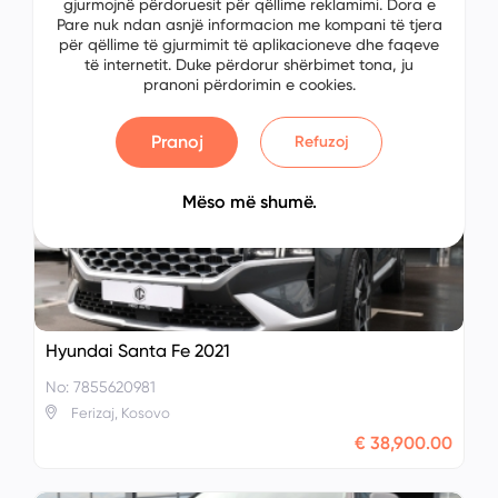
gjurmojnë përdoruesit për qëllime reklamimi. Dora e
Pare nuk ndan asnjë informacion me kompani të tjera
Hyundai i30 2016
për qëllime të gjurmimit të aplikacioneve dhe faqeve
No: 2227041207
të internetit. Duke përdorur shërbimet tona, ju
pranoni përdorimin e cookies.
Gjilanë, Kosovo
€ 10,900.00
Pranoj
Refuzoj
Mëso më shumë.
Hyundai Santa Fe 2021
No: 7855620981
Ferizaj, Kosovo
€ 38,900.00