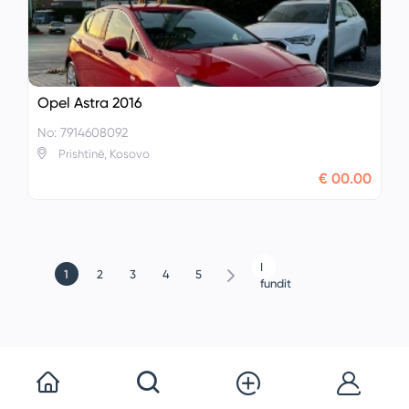
Opel Astra 2016
No: 7914608092
Prishtinë, Kosovo
€ 00.00
I
1
2
3
4
5
fundit