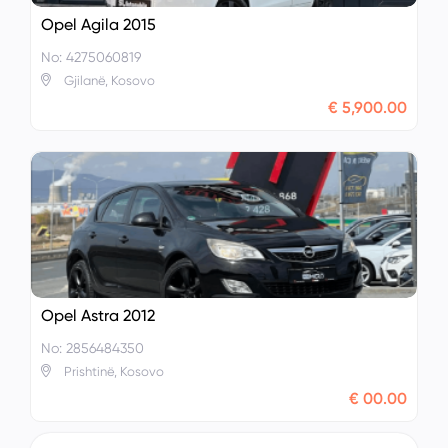
Opel Agila 2015
No: 4275060819
Gjilanë, Kosovo
€ 5,900.00
Opel Astra 2012
No: 2856484350
Prishtinë, Kosovo
€ 00.00