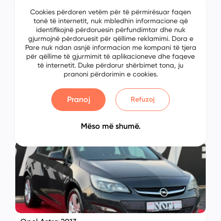
Cookies përdoren vetëm për të përmirësuar faqen
tonë të internetit, nuk mbledhin informacione që
identifikojnë përdoruesin përfundimtar dhe nuk
gjurmojnë përdoruesit për qëllime reklamimi. Dora e
Pare nuk ndan asnjë informacion me kompani të tjera
për qëllime të gjurmimit të aplikacioneve dhe faqeve
të internetit. Duke përdorur shërbimet tona, ju
pranoni përdorimin e cookies.
Opel Astra 2012
No: 6435924449
Pranoj
Refuzoj
Prishtinë, Kosovo
€ 00.00
Mëso më shumë.