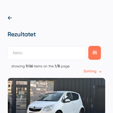
Rezultatet
showing
9/66
items on the
1/8
page
Sorting