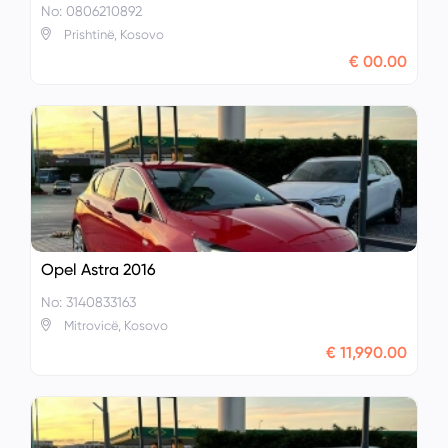
No: 0806210892
Prishtinë, Kosovo
€ 00.00
Opel Astra 2016
No: 3140833163
Mitrovicë, Kosovo
€ 11,990.00