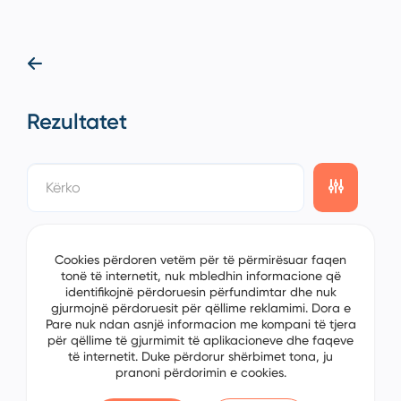
Rezultatet
showing
0/0
items on the
1/0
page
Cookies përdoren vetëm për të përmirësuar faqen
tonë të internetit, nuk mbledhin informacione që
identifikojnë përdoruesin përfundimtar dhe nuk
gjurmojnë përdoruesit për qëllime reklamimi. Dora e
Pare nuk ndan asnjë informacion me kompani të tjera
për qëllime të gjurmimit të aplikacioneve dhe faqeve
të internetit. Duke përdorur shërbimet tona, ju
pranoni përdorimin e cookies.