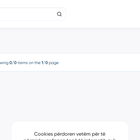
wing
0/0
items on the
1/0
page
Cookies përdoren vetëm për të