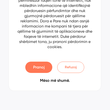
përmirësuar faqen tonë të internetit, nuk
mbledhin informacione që identifikojnë
përdoruesin përfundimtar dhe nuk
gjurmojnë përdoruesit për qëllime
reklamimi. Dora e Pare nuk ndan asnjë
informacion me kompani të tjera për
qëllime të gjurmimit të aplikacioneve dhe
faqeve të internetit. Duke përdorur
shërbimet tona, ju pranoni përdorimin e
cookies.
Pranoj
Refuzoj
Mëso më shumë.