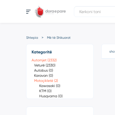
Shtepia
Më të Shikuarat
Kategoritë
sho
Automjet (2332)
Veturë (2330)
Autobus (0)
Karavan (0)
Motoçikletë (2)
Kawasaki (0)
KTM (0)
Husqvarna (0)
Gas Gas (0)
Contact 125 (0)
Contact 250 (0)