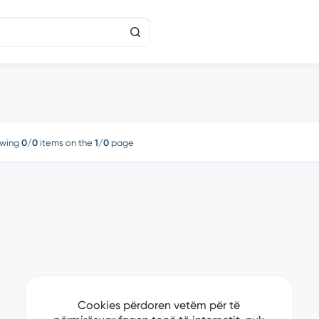
wing
0/0
items on the
1/0
page
Cookies përdoren vetëm për të