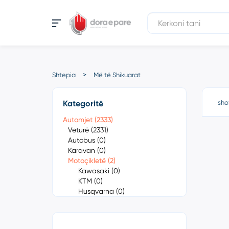
Shtepia
Më të Shikuarat
Kategoritë
sho
Automjet (2333)
Veturë (2331)
Autobus (0)
Karavan (0)
Motoçikletë (2)
Kawasaki (0)
KTM (0)
Husqvarna (0)
Gas Gas (0)
Contact 125 (0)
Contact 250 (0)