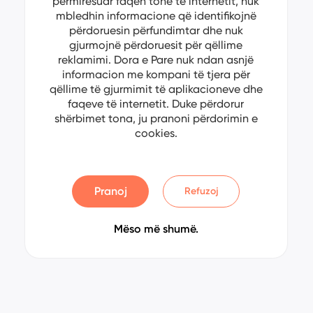
përmirësuar faqen tonë të internetit, nuk
mbledhin informacione që identifikojnë
përdoruesin përfundimtar dhe nuk
gjurmojnë përdoruesit për qëllime
reklamimi. Dora e Pare nuk ndan asnjë
informacion me kompani të tjera për
qëllime të gjurmimit të aplikacioneve dhe
faqeve të internetit. Duke përdorur
shërbimet tona, ju pranoni përdorimin e
cookies.
Pranoj
Refuzoj
Mëso më shumë.