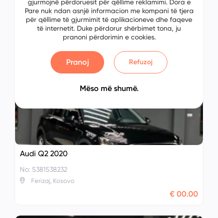
gjurmojnë përdoruesit për qëllime reklamimi. Dora e
Pare nuk ndan asnjë informacion me kompani të tjera
Audi Q2 2017
për qëllime të gjurmimit të aplikacioneve dhe faqeve
No: 0229461226
të internetit. Duke përdorur shërbimet tona, ju
pranoni përdorimin e cookies.
Lipjan, Kosovo
€ 00.00
Pranoj
Refuzoj
Mëso më shumë.
Audi Q2 2020
No: 5381538232
Ferizaj, Kosovo
€ 00.00