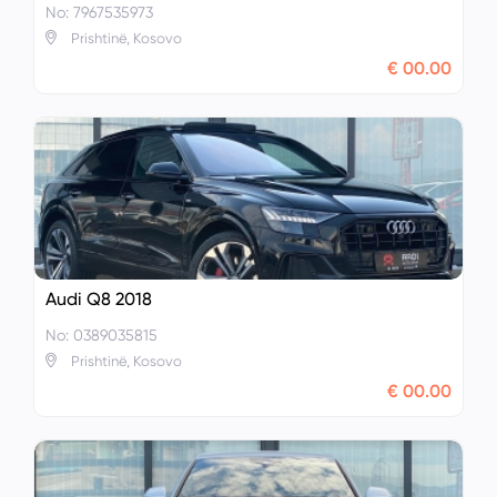
No: 7967535973
Prishtinë, Kosovo
€ 00.00
Audi Q8 2018
No: 0389035815
Prishtinë, Kosovo
€ 00.00