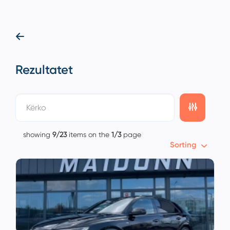
Rezultatet
showing
9/23
items on the
1/3
page
Sorting