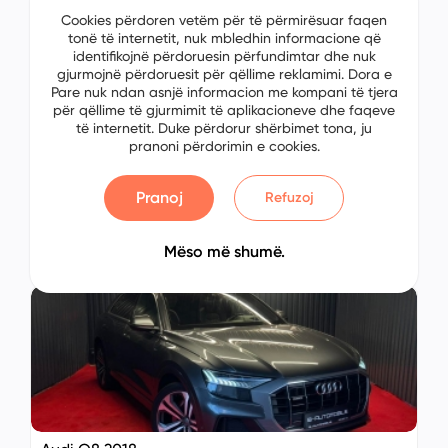
Cookies përdoren vetëm për të përmirësuar faqen
tonë të internetit, nuk mbledhin informacione që
identifikojnë përdoruesin përfundimtar dhe nuk
gjurmojnë përdoruesit për qëllime reklamimi. Dora e
Pare nuk ndan asnjë informacion me kompani të tjera
për qëllime të gjurmimit të aplikacioneve dhe faqeve
të internetit. Duke përdorur shërbimet tona, ju
pranoni përdorimin e cookies.
Audi Q8 2018
No: 6543553673
Pranoj
Refuzoj
Prishtinë, Kosovo
€ 00.00
Mëso më shumë.