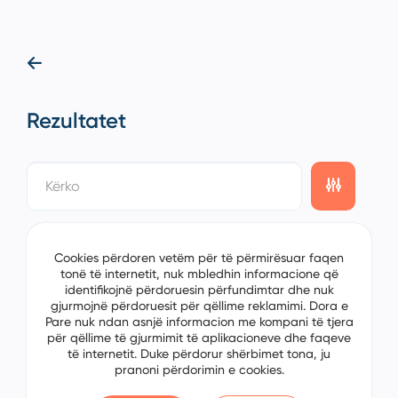
Rezultatet
showing
0/0
items on the
1/0
page
Cookies përdoren vetëm për të përmirësuar faqen
tonë të internetit, nuk mbledhin informacione që
identifikojnë përdoruesin përfundimtar dhe nuk
gjurmojnë përdoruesit për qëllime reklamimi. Dora e
Pare nuk ndan asnjë informacion me kompani të tjera
për qëllime të gjurmimit të aplikacioneve dhe faqeve
të internetit. Duke përdorur shërbimet tona, ju
pranoni përdorimin e cookies.