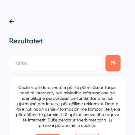
Rezultatet
showing
4/4
items on the
1/1
page
Sorting
Cookies përdoren vetëm për të përmirësuar faqen
tonë të internetit, nuk mbledhin informacione që
identifikojnë përdoruesin përfundimtar dhe nuk
gjurmojnë përdoruesit për qëllime reklamimi. Dora e
Pare nuk ndan asnjë informacion me kompani të tjera
për qëllime të gjurmimit të aplikacioneve dhe faqeve
të internetit. Duke përdorur shërbimet tona, ju
pranoni përdorimin e cookies.