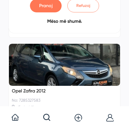
Pranoj
Refuzoj
Opel Zafira 2012
No: 1104976619
Mëso më shumë.
Lipjan, Kosovo
€ 00.00
Opel Zafira 2012
No: 7285327583
Ferizaj, Kosovo
€ 00.00