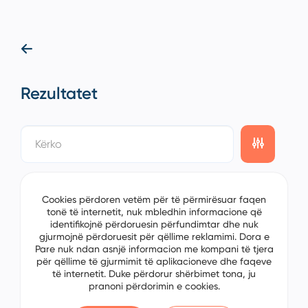
Rezultatet
showing
0/0
items on the
1/0
page
Cookies përdoren vetëm për të përmirësuar faqen
tonë të internetit, nuk mbledhin informacione që
identifikojnë përdoruesin përfundimtar dhe nuk
gjurmojnë përdoruesit për qëllime reklamimi. Dora e
Pare nuk ndan asnjë informacion me kompani të tjera
për qëllime të gjurmimit të aplikacioneve dhe faqeve
të internetit. Duke përdorur shërbimet tona, ju
pranoni përdorimin e cookies.