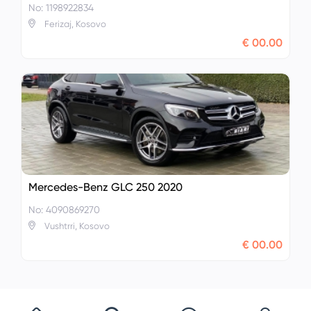
No: 1198922834
Ferizaj, Kosovo
€ 00.00
Mercedes-Benz GLC 250 2020
No: 4090869270
Vushtrri, Kosovo
€ 00.00