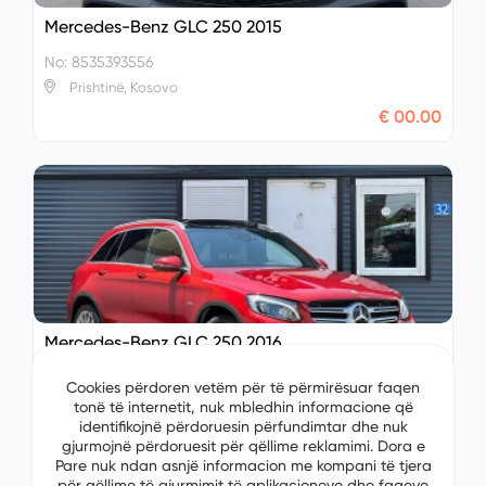
Mercedes-Benz GLC 250 2015
No: 8535393556
Prishtinë, Kosovo
€ 00.00
Mercedes-Benz GLC 250 2016
No: 8525365325
Cookies përdoren vetëm për të përmirësuar faqen
Prishtinë, Kosovo
tonë të internetit, nuk mbledhin informacione që
identifikojnë përdoruesin përfundimtar dhe nuk
€ 00.00
gjurmojnë përdoruesit për qëllime reklamimi. Dora e
Pare nuk ndan asnjë informacion me kompani të tjera
për qëllime të gjurmimit të aplikacioneve dhe faqeve