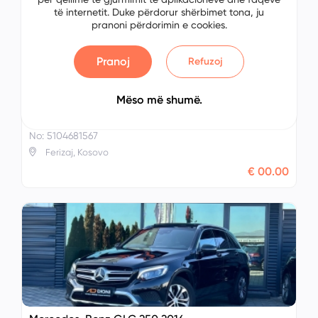
të internetit. Duke përdorur shërbimet tona, ju
pranoni përdorimin e cookies.
Pranoj
Refuzoj
Mëso më shumë.
Mercedes-Benz GLC 250 2016
No: 5104681567
Ferizaj, Kosovo
€ 00.00