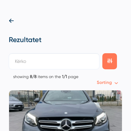
Rezultatet
showing
8/8
items on the
1/1
page
Sorting