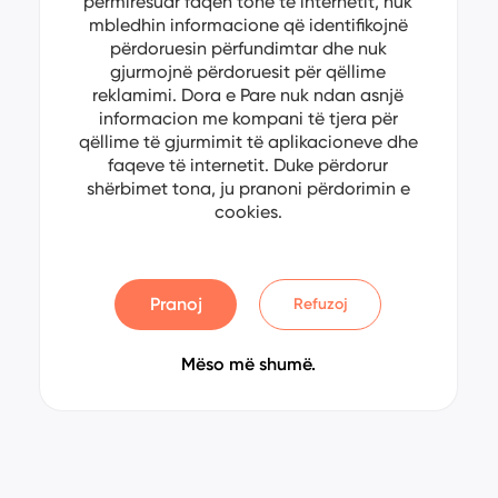
përmirësuar faqen tonë të internetit, nuk
mbledhin informacione që identifikojnë
përdoruesin përfundimtar dhe nuk
gjurmojnë përdoruesit për qëllime
reklamimi. Dora e Pare nuk ndan asnjë
informacion me kompani të tjera për
qëllime të gjurmimit të aplikacioneve dhe
faqeve të internetit. Duke përdorur
shërbimet tona, ju pranoni përdorimin e
cookies.
Pranoj
Refuzoj
Mëso më shumë.