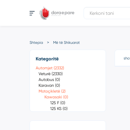
Shtepia
Më të Shikuarat
Kategoritë
sho
Automjet (2332)
Veturë (2330)
Autobus (0)
Karavan (0)
Motoçikletë (2)
Kawasaki (0)
125 F (0)
125 KS (0)
250 S1 (0)
350 S2 (0)
400 S3 (0)