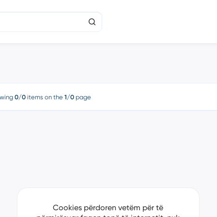
wing
0/0
items on the
1/0
page
Cookies përdoren vetëm për të