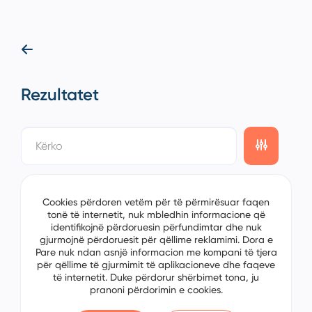
Rezultatet
showing
0/0
items on the
1/0
page
Cookies përdoren vetëm për të përmirësuar faqen
tonë të internetit, nuk mbledhin informacione që
identifikojnë përdoruesin përfundimtar dhe nuk
gjurmojnë përdoruesit për qëllime reklamimi. Dora e
Pare nuk ndan asnjë informacion me kompani të tjera
për qëllime të gjurmimit të aplikacioneve dhe faqeve
të internetit. Duke përdorur shërbimet tona, ju
pranoni përdorimin e cookies.