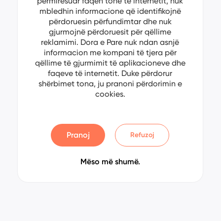
përmirësuar faqen tonë të internetit, nuk
mbledhin informacione që identifikojnë
përdoruesin përfundimtar dhe nuk
gjurmojnë përdoruesit për qëllime
reklamimi. Dora e Pare nuk ndan asnjë
informacion me kompani të tjera për
qëllime të gjurmimit të aplikacioneve dhe
faqeve të internetit. Duke përdorur
shërbimet tona, ju pranoni përdorimin e
cookies.
Pranoj
Refuzoj
Mëso më shumë.