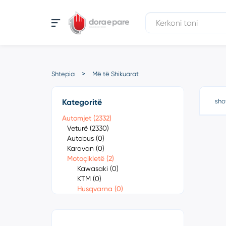
Shtepia
Më të Shikuarat
Kategoritë
sho
Automjet (2332)
Veturë (2330)
Autobus (0)
Karavan (0)
Motoçikletë (2)
Kawasaki (0)
KTM (0)
Husqvarna (0)
701 Enduro (0)
701 Supermoto (0)
Boy 509 (0)