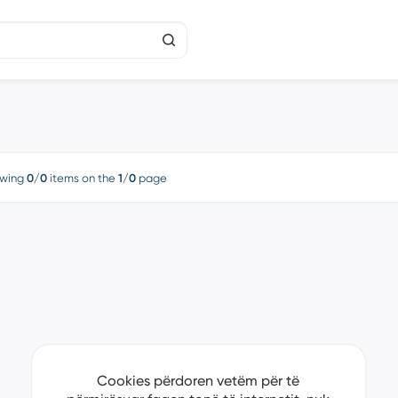
wing
0/0
items on the
1/0
page
Cookies përdoren vetëm për të