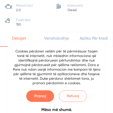
Motorri (cc)
Karburanti
2.0
Diesel
Fuqia (ps)
150
Detajet
Vendndodhje
Apliko Për Kredi
Cookies përdoren vetëm për të përmirësuar faqen
tonë të internetit, nuk mbledhin informacione që
identifikojnë përdoruesin përfundimtar dhe nuk
Detajet e Automjetit
gjurmojnë përdoruesit për qëllime reklamimi. Dora e
Pare nuk ndan asnjë informacion me kompani të tjera
Data
5/22/2024
për qëllime të gjurmimit të aplikacioneve dhe faqeve
të internetit. Duke përdorur shërbimet tona, ju
pranoni përdorimin e cookies.
Brand
Audi
Serial
A4
Pranoj
Refuzoj
Viti
2015
Mëso më shumë.