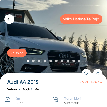
Shiko Listime Te Reja
Në shitje
Audi A4 2015
No: 8021387314
Veturë
Audi
A4
Km
Transmisioni
117000
Automatik