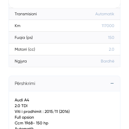
Karburanti
Diesel
Transmisioni
Automatik
Km
117000
Fuqia (ps)
150
Motorri (cc)
2.0
Ngjyra
Bardhë
Përshkrimi
Audi A4
2.0 TDI
Viti i prodhimit : 2015/11 (2016)
Full opsion
Ccm 1968- 150 hp
Automatik