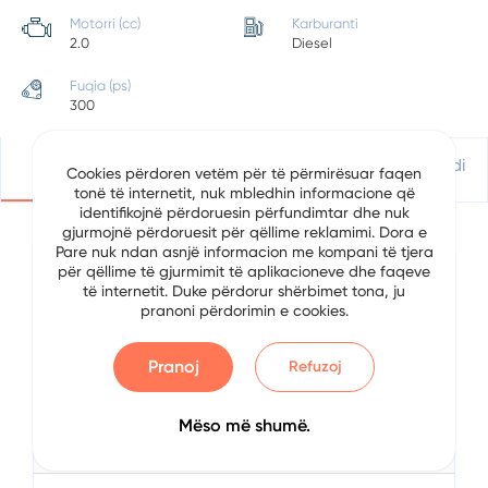
Motorri (cc)
Karburanti
2.0
Diesel
Fuqia (ps)
300
Detajet
Vendndodhje
Apliko Për Kredi
Cookies përdoren vetëm për të përmirësuar faqen
tonë të internetit, nuk mbledhin informacione që
identifikojnë përdoruesin përfundimtar dhe nuk
gjurmojnë përdoruesit për qëllime reklamimi. Dora e
Pare nuk ndan asnjë informacion me kompani të tjera
Detajet e Automjetit
për qëllime të gjurmimit të aplikacioneve dhe faqeve
të internetit. Duke përdorur shërbimet tona, ju
pranoni përdorimin e cookies.
Data
7/5/2024
Brand
Audi
Pranoj
Refuzoj
Serial
A4 Quattro
Mëso më shumë.
Viti
2018