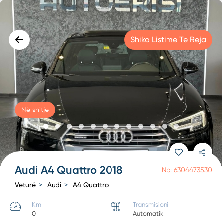
Shiko Listime Te Reja
Në shitje
Audi A4 Quattro 2018
No: 6304473530
Veturë
Audi
A4 Quattro
Km
Transmisioni
0
Automatik