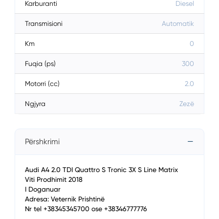
Karburanti
Diesel
Transmisioni
Automatik
Km
0
Fuqia (ps)
300
Motorri (cc)
2.0
Ngjyra
Zezë
Përshkrimi
Audi A4 2.0 TDI Quattro S Tronic 3X S Line Matrix
Viti Prodhimit 2018
I Doganuar
Adresa: Veternik Prishtinë
Nr tel +38345345700 ose +38346777776