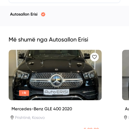
Autosallon Erisi
Më shumë nga Autosallon Erisi
I Ri
Mercedes-Benz GLE 400 2020
A
Prishtinë, Kosovo