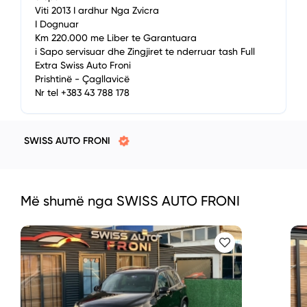
Viti 2013 I ardhur Nga Zvicra
I Dognuar
Km 220.000 me Liber te Garantuara
i Sapo servisuar dhe Zingjiret te nderruar tash Full
Extra Swiss Auto Froni
Prishtinë - Çagllavicë
Nr tel +383 43 788 178
SWISS AUTO FRONI
Më shumë nga SWISS AUTO FRONI