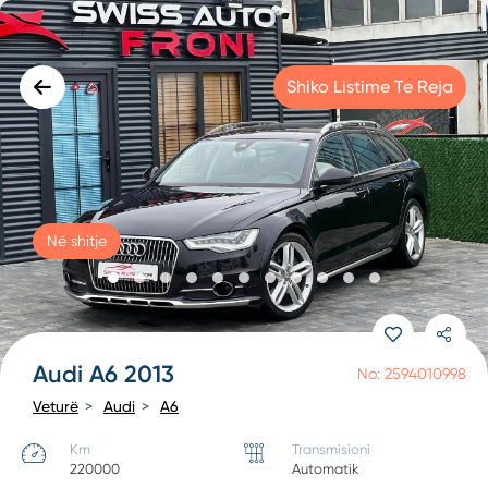
Shiko Listime Te Reja
Në shitje
Audi A6 2013
No: 2594010998
Veturë
Audi
A6
Km
Transmisioni
220000
Automatik