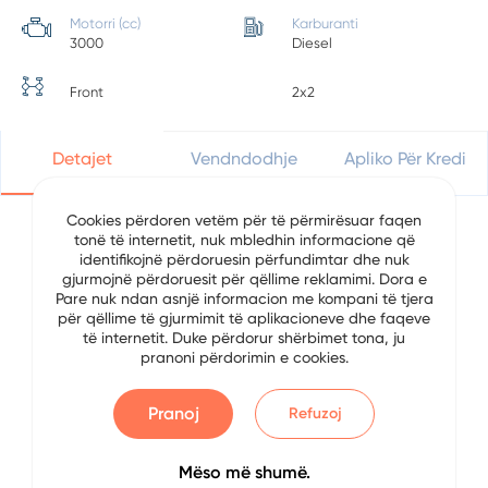
Motorri (cc)
Karburanti
3000
Diesel
Front
2x2
Detajet
Vendndodhje
Apliko Për Kredi
Cookies përdoren vetëm për të përmirësuar faqen
tonë të internetit, nuk mbledhin informacione që
Detajet e Automjetit
identifikojnë përdoruesin përfundimtar dhe nuk
gjurmojnë përdoruesit për qëllime reklamimi. Dora e
Pare nuk ndan asnjë informacion me kompani të tjera
Data
2/10/2023
për qëllime të gjurmimit të aplikacioneve dhe faqeve
të internetit. Duke përdorur shërbimet tona, ju
Brand
Audi
pranoni përdorimin e cookies.
Serial
A6
Pranoj
Refuzoj
Viti
2013
Mëso më shumë.