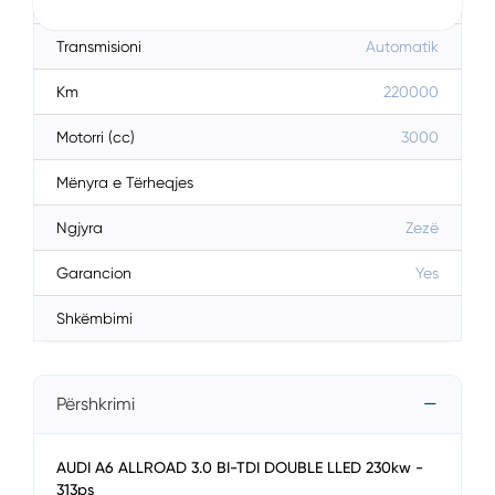
Karburanti
Diesel
Transmisioni
Automatik
Km
220000
Motorri (cc)
3000
Mënyra e Tërheqjes
Ngjyra
Zezë
Garancion
Yes
Shkëmbimi
Përshkrimi
AUDI A6 ALLROAD 3.0 BI-TDI DOUBLE LLED 230kw -
313ps