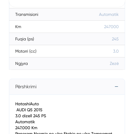
Karburanti
Diesel
Transmisioni
Automatik
Km
247000
Fuqia (ps)
245
Motorri (cc)
3.0
Ngjyra
Zezë
Përshkrimi
HatashiAuto
AUDI Q5 2015
3.0 dizell 245 PS
Automatik
247.000 Km
Panoram Nxemje ne ulse Ftohje ne ulse Tempomat