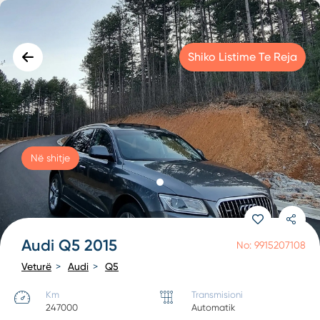
Shiko Listime Te Reja
Në shitje
Audi Q5 2015
No: 9915207108
Veturë
Audi
Q5
Km
Transmisioni
247000
Automatik