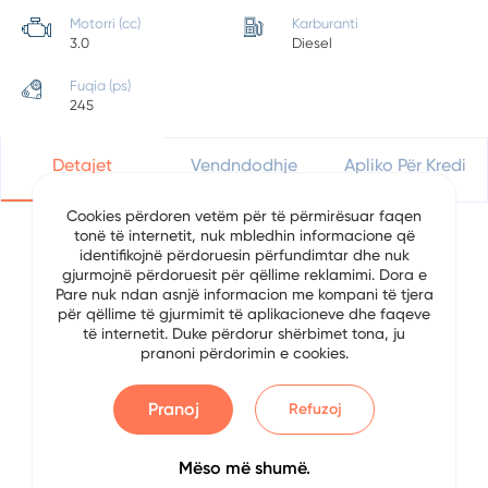
Motorri (cc)
Karburanti
3.0
Diesel
Fuqia (ps)
245
Detajet
Vendndodhje
Apliko Për Kredi
Cookies përdoren vetëm për të përmirësuar faqen
tonë të internetit, nuk mbledhin informacione që
identifikojnë përdoruesin përfundimtar dhe nuk
Detajet e Automjetit
gjurmojnë përdoruesit për qëllime reklamimi. Dora e
Pare nuk ndan asnjë informacion me kompani të tjera
për qëllime të gjurmimit të aplikacioneve dhe faqeve
Data
7/29/2024
të internetit. Duke përdorur shërbimet tona, ju
pranoni përdorimin e cookies.
Brand
Audi
Serial
Q5
Pranoj
Refuzoj
Viti
2015
Mëso më shumë.