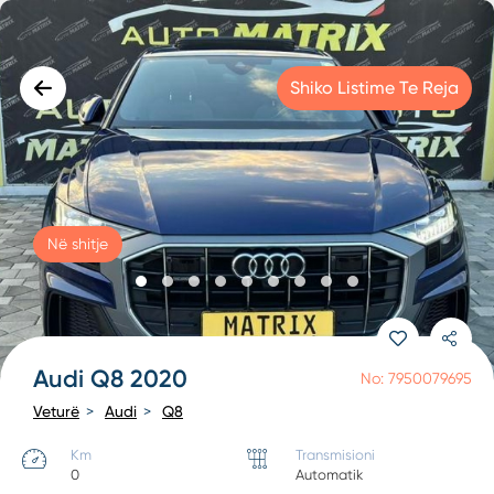
Shiko Listime Te Reja
Në shitje
Audi Q8 2020
No: 7950079695
Veturë
Audi
Q8
Km
Transmisioni
0
Automatik