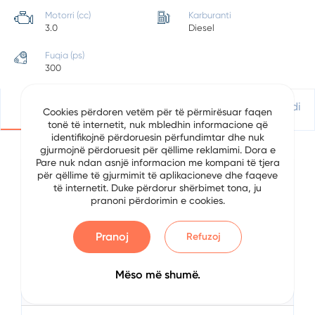
Motorri (cc)
Karburanti
3.0
Diesel
Fuqia (ps)
300
Detajet
Vendndodhje
Apliko Për Kredi
Cookies përdoren vetëm për të përmirësuar faqen
tonë të internetit, nuk mbledhin informacione që
identifikojnë përdoruesin përfundimtar dhe nuk
gjurmojnë përdoruesit për qëllime reklamimi. Dora e
Pare nuk ndan asnjë informacion me kompani të tjera
Detajet e Automjetit
për qëllime të gjurmimit të aplikacioneve dhe faqeve
të internetit. Duke përdorur shërbimet tona, ju
pranoni përdorimin e cookies.
Data
7/8/2024
Brand
Audi
Pranoj
Refuzoj
Serial
Q8
Mëso më shumë.
Viti
2020