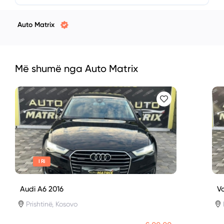
Auto Matrix
Më shumë nga Auto Matrix
I Ri
Audi A6 2016
V
Prishtinë, Kosovo