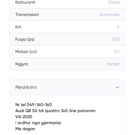
Karburanti
Diesel
Transmisioni
Automatik
Km
0
Fuqia (ps)
300
Motorri (cc)
3.0
Ngjyra
Kaltërt
Përshkrimi
Nr tel 049-160-160
Audi Q8 50 tdi quattro 3xS-line panoram
Viti 2020
i ardhur nga gjermania
Me dogan