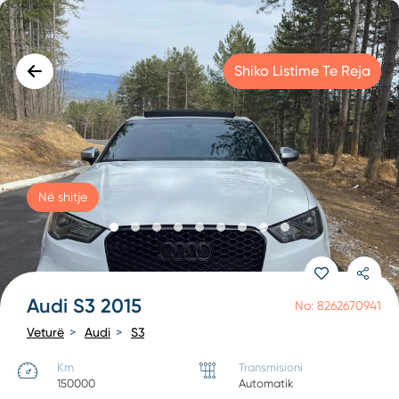
Shiko Listime Te Reja
Në shitje
Audi S3 2015
No: 8262670941
Veturë
Audi
S3
Km
Transmisioni
150000
Automatik