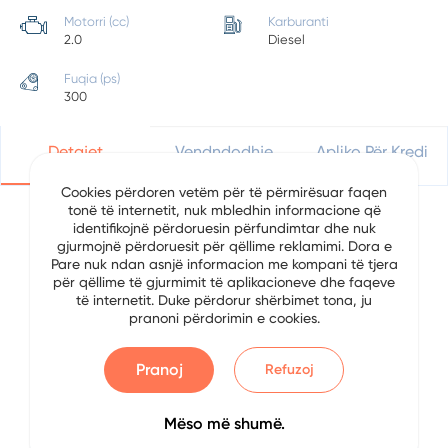
Motorri (cc)
Karburanti
2.0
Diesel
Fuqia (ps)
300
Detajet
Vendndodhje
Apliko Për Kredi
Cookies përdoren vetëm për të përmirësuar faqen
tonë të internetit, nuk mbledhin informacione që
identifikojnë përdoruesin përfundimtar dhe nuk
Detajet e Automjetit
gjurmojnë përdoruesit për qëllime reklamimi. Dora e
Pare nuk ndan asnjë informacion me kompani të tjera
për qëllime të gjurmimit të aplikacioneve dhe faqeve
Data
7/29/2024
të internetit. Duke përdorur shërbimet tona, ju
pranoni përdorimin e cookies.
Brand
Audi
Pranoj
Refuzoj
Serial
S3
Viti
2015
Mëso më shumë.