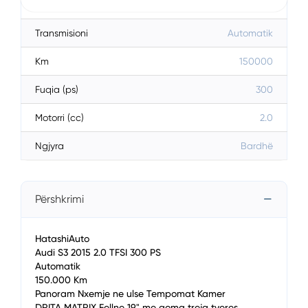
Karburanti
Diesel
Transmisioni
Automatik
Km
150000
Fuqia (ps)
300
Motorri (cc)
2.0
Ngjyra
Bardhë
Përshkrimi
HatashiAuto
Audi S3 2015 2.0 TFSI 300 PS
Automatik
150.000 Km
Panoram Nxemje ne ulse Tempomat Kamer
DRITA MATRIX Fellne 19" me goma treja tveres