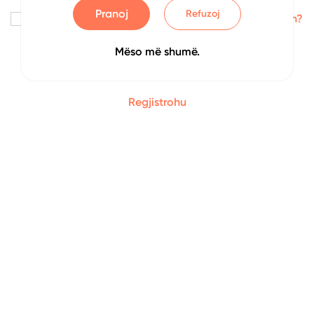
Pranoj
Refuzoj
Me kujto
Keni harruar fjalëkalimin?
Mëso më shumë.
Identifikohu
Regjistrohu