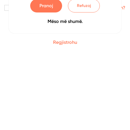
Pranoj
Refuzoj
Me kujto
Keni harruar fjalëkalimin?
Mëso më shumë.
Identifikohu
Regjistrohu