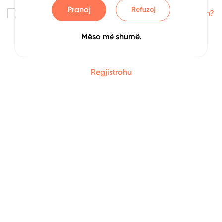
Pranoj
Refuzoj
Me kujto
Keni harruar fjalëkalimin?
Mëso më shumë.
Identifikohu
Regjistrohu