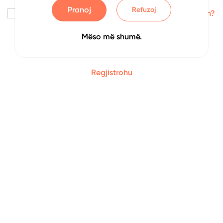
Pranoj
Refuzoj
Me kujto
Keni harruar fjalëkalimin?
Mëso më shumë.
Identifikohu
Regjistrohu