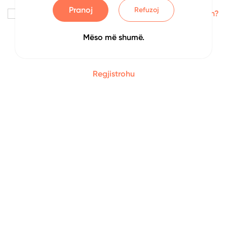
Pranoj
Refuzoj
Me kujto
Keni harruar fjalëkalimin?
Mëso më shumë.
Identifikohu
Regjistrohu