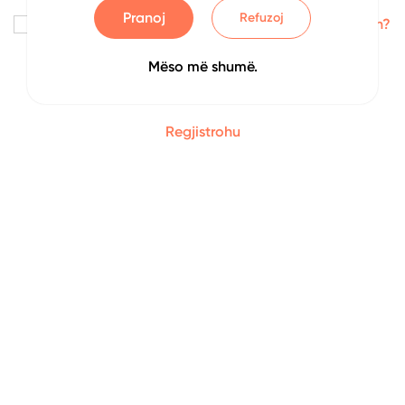
Pranoj
Refuzoj
Me kujto
Keni harruar fjalëkalimin?
Mëso më shumë.
Identifikohu
Regjistrohu