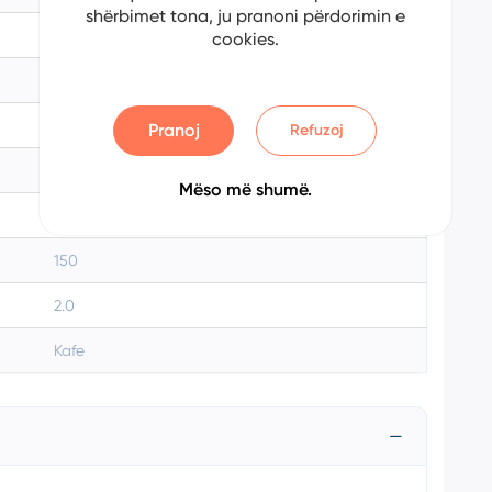
shërbimet tona, ju pranoni përdorimin e
Countryman
cookies.
2014
Diesel
Pranoj
Refuzoj
Automatik
Mëso më shumë.
240000
150
2.0
Kafe