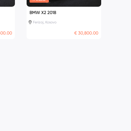
BMW X2 2018
BMW X3
Ferizaj, Kosovo
Ferizaj
500.00
€ 30,800.00