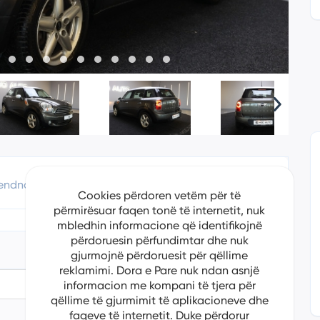
endndodhje
Apliko Për Kredi
Cookies përdoren vetëm për të
përmirësuar faqen tonë të internetit, nuk
mbledhin informacione që identifikojnë
përdoruesin përfundimtar dhe nuk
gjurmojnë përdoruesit për qëllime
reklamimi. Dora e Pare nuk ndan asnjë
informacion me kompani të tjera për
6/5/2024
qëllime të gjurmimit të aplikacioneve dhe
Mini
faqeve të internetit. Duke përdorur