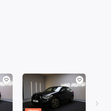
Shitur
I Përdorur