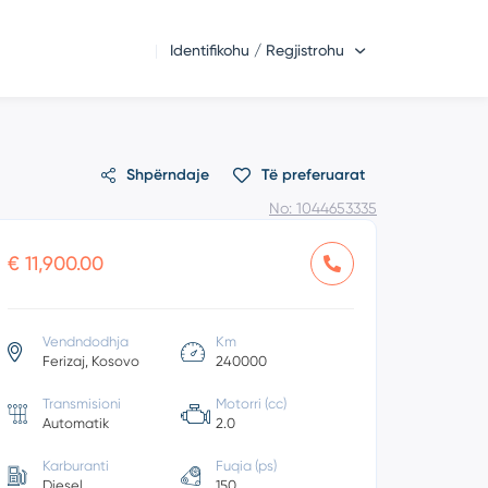
Identifikohu / Regjistrohu
Shpërndaje
Të preferuarat
No: 1044653335
€ 11,900.00
Vendndodhja
Km
Ferizaj, Kosovo
240000
Transmisioni
Motorri (cc)
Automatik
2.0
Karburanti
Fuqia (ps)
Diesel
150