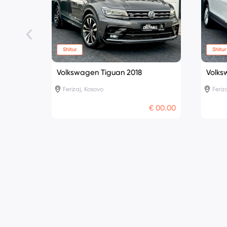
Shitur
Shitur
Volkswagen Tiguan 2018
Volks
Ferizaj, Kosovo
Feriz
€ 00.00