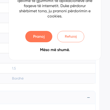
qëllime të gjurmimit të aplikacioneve dhe
faqeve të internetit. Duke përdorur
2008
shërbimet tona, ju pranoni përdorimin e
cookies.
2020
Diesel
Pranoj
Refuzoj
Automatik
152000
Mëso më shumë.
130
1.5
Bardhë