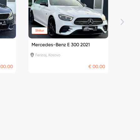
Shitur
Shitur
Mercedes-Benz E 300 2021
Audi A
Ferizaj, Kosovo
Ferizaj
 00.00
€ 00.00