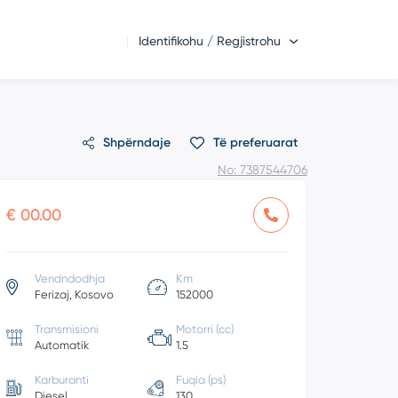
Identifikohu / Regjistrohu
Shpërndaje
Të preferuarat
No: 7387544706
€ 00.00
Vendndodhja
Km
Ferizaj, Kosovo
152000
Transmisioni
Motorri (cc)
Automatik
1.5
Karburanti
Fuqia (ps)
Diesel
130