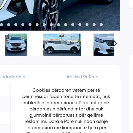
endndodhje
Apliko Për Kredi
Cookies përdoren vetëm për të
përmirësuar faqen tonë të internetit, nuk
mbledhin informacione që identifikojnë
përdoruesin përfundimtar dhe nuk
gjurmojnë përdoruesit për qëllime
5/29/2024
reklamimi. Dora e Pare nuk ndan asnjë
informacion me kompani të tjera për
Peugeot