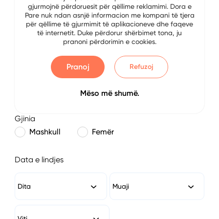
gjurmojnë përdoruesit për qëllime reklamimi. Dora e
E-mail
Pare nuk ndan asnjë informacion me kompani të tjera
për qëllime të gjurmimit të aplikacioneve dhe faqeve
të internetit. Duke përdorur shërbimet tona, ju
pranoni përdorimin e cookies.
Numri i Telefonit
Pranoj
Refuzoj
Mëso më shumë.
Gjinia
Mashkull
Femër
Data e lindjes
Dita
Muaji
Viti