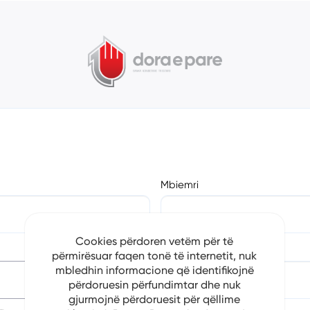
Mbiemri
Cookies përdoren vetëm për të
Numri i Telefonit
përmirësuar faqen tonë të internetit, nuk
mbledhin informacione që identifikojnë
përdoruesin përfundimtar dhe nuk
gjurmojnë përdoruesit për qëllime