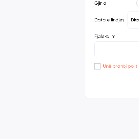
Gjinia
Data e lindjes
Dit
Fjalëkalimi
Unë pranoj politi