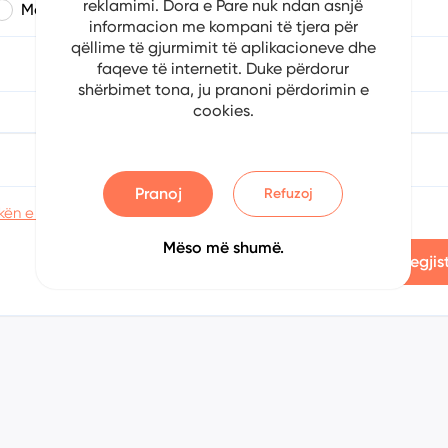
reklamimi. Dora e Pare nuk ndan asnjë
Mashkull
Femër
informacion me kompani të tjera për
qëllime të gjurmimit të aplikacioneve dhe
a
Muaji
Viti
faqeve të internetit. Duke përdorur
shërbimet tona, ju pranoni përdorimin e
cookies.
Konfirmoni fjalëkalimin
Pranoj
Refuzoj
kën e privatësisë
Mëso më shumë.
Regjis