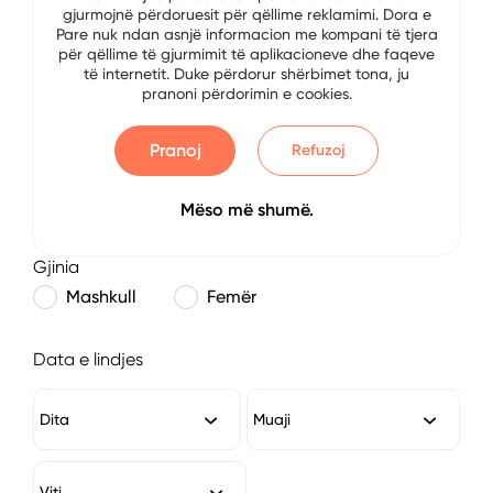
gjurmojnë përdoruesit për qëllime reklamimi. Dora e
E-mail
Pare nuk ndan asnjë informacion me kompani të tjera
për qëllime të gjurmimit të aplikacioneve dhe faqeve
të internetit. Duke përdorur shërbimet tona, ju
pranoni përdorimin e cookies.
Numri i Telefonit
Pranoj
Refuzoj
Mëso më shumë.
Gjinia
Mashkull
Femër
Data e lindjes
Dita
Muaji
Viti