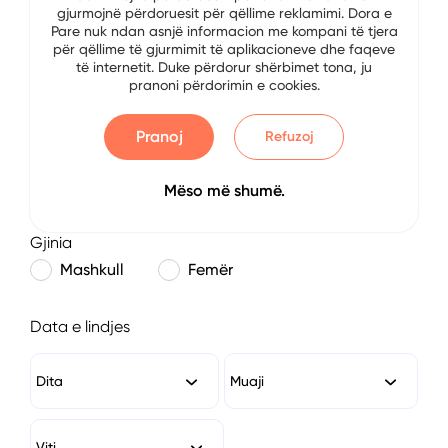
gjurmojnë përdoruesit për qëllime reklamimi. Dora e
E-mail
Pare nuk ndan asnjë informacion me kompani të tjera
për qëllime të gjurmimit të aplikacioneve dhe faqeve
të internetit. Duke përdorur shërbimet tona, ju
pranoni përdorimin e cookies.
Numri i Telefonit
Pranoj
Refuzoj
Mëso më shumë.
Gjinia
Mashkull
Femër
Data e lindjes
Dita
Muaji
Viti