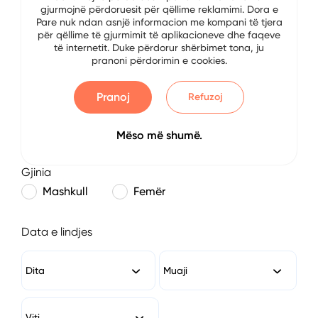
gjurmojnë përdoruesit për qëllime reklamimi. Dora e
E-mail
Pare nuk ndan asnjë informacion me kompani të tjera
për qëllime të gjurmimit të aplikacioneve dhe faqeve
të internetit. Duke përdorur shërbimet tona, ju
pranoni përdorimin e cookies.
Numri i Telefonit
Pranoj
Refuzoj
Mëso më shumë.
Gjinia
Mashkull
Femër
Data e lindjes
Dita
Muaji
Viti