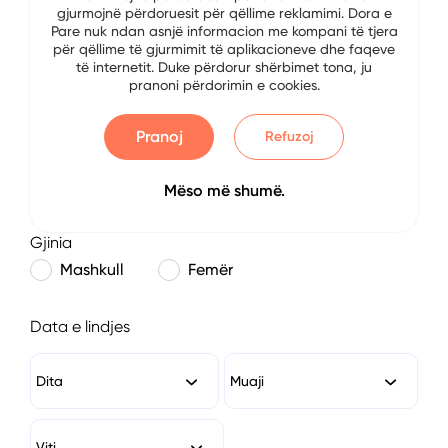
gjurmojnë përdoruesit për qëllime reklamimi. Dora e
E-mail
Pare nuk ndan asnjë informacion me kompani të tjera
për qëllime të gjurmimit të aplikacioneve dhe faqeve
të internetit. Duke përdorur shërbimet tona, ju
pranoni përdorimin e cookies.
Numri i Telefonit
Pranoj
Refuzoj
Mëso më shumë.
Gjinia
Mashkull
Femër
Data e lindjes
Dita
Muaji
Viti