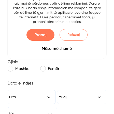
gjurmojnë përdoruesit për qëllime reklamimi. Dora e
E-mail
Pare nuk ndan asnjë informacion me kompani të tjera
për qëllime të gjurmimit të aplikacioneve dhe faqeve
të internetit. Duke përdorur shërbimet tona, ju
pranoni përdorimin e cookies.
Numri i Telefonit
Pranoj
Refuzoj
Mëso më shumë.
Gjinia
Mashkull
Femër
Data e lindjes
Dita
Muaji
Viti