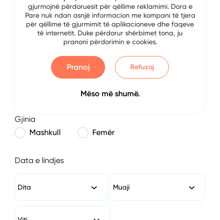
gjurmojnë përdoruesit për qëllime reklamimi. Dora e
E-mail
Pare nuk ndan asnjë informacion me kompani të tjera
për qëllime të gjurmimit të aplikacioneve dhe faqeve
të internetit. Duke përdorur shërbimet tona, ju
pranoni përdorimin e cookies.
Numri i Telefonit
Pranoj
Refuzoj
Mëso më shumë.
Gjinia
Mashkull
Femër
Data e lindjes
Dita
Muaji
Viti