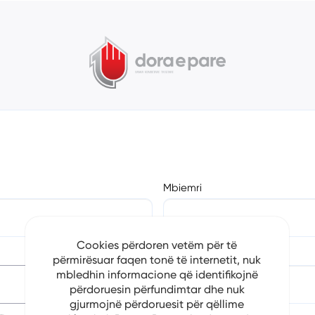
Mbiemri
Cookies përdoren vetëm për të
Numri i Telefonit
përmirësuar faqen tonë të internetit, nuk
mbledhin informacione që identifikojnë
përdoruesin përfundimtar dhe nuk
gjurmojnë përdoruesit për qëllime