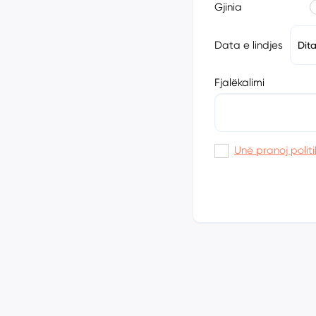
Gjinia
Data e lindjes
Dit
Fjalëkalimi
Unë pranoj politi