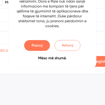
reklamimi. Dora e Pare nuk ndan asnjë
Mashkull
Femër
informacion me kompani të tjera për
qëllime të gjurmimit të aplikacioneve dhe
a
Muaji
Viti
faqeve të internetit. Duke përdorur
shërbimet tona, ju pranoni përdorimin e
cookies.
Konfirmoni fjalëkalimin
Pranoj
Refuzoj
kën e privatësisë
Mëso më shumë.
Regjis