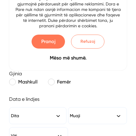
gjurmojnë përdoruesit për qëllime reklamimi. Dora e
E-mail
Pare nuk ndan asnjë informacion me kompani të tjera
për qëllime të gjurmimit të aplikacioneve dhe faqeve
të internetit. Duke përdorur shërbimet tona, ju
pranoni përdorimin e cookies.
Numri i Telefonit
Pranoj
Refuzoj
Mëso më shumë.
Gjinia
Mashkull
Femër
Data e lindjes
Dita
Muaji
Viti