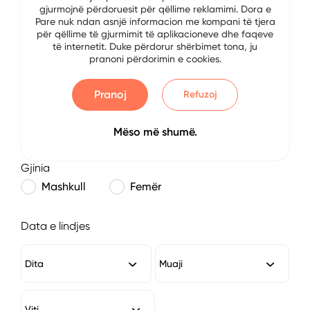
gjurmojnë përdoruesit për qëllime reklamimi. Dora e
E-mail
Pare nuk ndan asnjë informacion me kompani të tjera
për qëllime të gjurmimit të aplikacioneve dhe faqeve
të internetit. Duke përdorur shërbimet tona, ju
pranoni përdorimin e cookies.
Numri i Telefonit
Pranoj
Refuzoj
Mëso më shumë.
Gjinia
Mashkull
Femër
Data e lindjes
Dita
Muaji
Viti