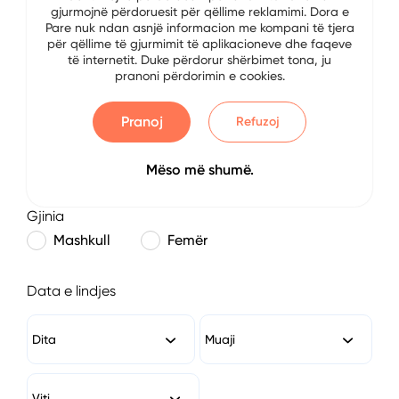
gjurmojnë përdoruesit për qëllime reklamimi. Dora e
E-mail
Pare nuk ndan asnjë informacion me kompani të tjera
për qëllime të gjurmimit të aplikacioneve dhe faqeve
të internetit. Duke përdorur shërbimet tona, ju
pranoni përdorimin e cookies.
Numri i Telefonit
Pranoj
Refuzoj
Mëso më shumë.
Gjinia
Mashkull
Femër
Data e lindjes
Dita
Muaji
Viti