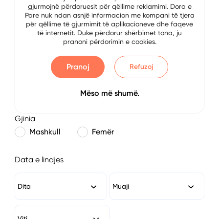
gjurmojnë përdoruesit për qëllime reklamimi. Dora e
E-mail
Pare nuk ndan asnjë informacion me kompani të tjera
për qëllime të gjurmimit të aplikacioneve dhe faqeve
të internetit. Duke përdorur shërbimet tona, ju
pranoni përdorimin e cookies.
Numri i Telefonit
Pranoj
Refuzoj
Mëso më shumë.
Gjinia
Mashkull
Femër
Data e lindjes
Dita
Muaji
Viti