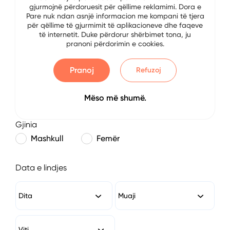
gjurmojnë përdoruesit për qëllime reklamimi. Dora e
E-mail
Pare nuk ndan asnjë informacion me kompani të tjera
për qëllime të gjurmimit të aplikacioneve dhe faqeve
të internetit. Duke përdorur shërbimet tona, ju
pranoni përdorimin e cookies.
Numri i Telefonit
Pranoj
Refuzoj
Mëso më shumë.
Gjinia
Mashkull
Femër
Data e lindjes
Dita
Muaji
Viti