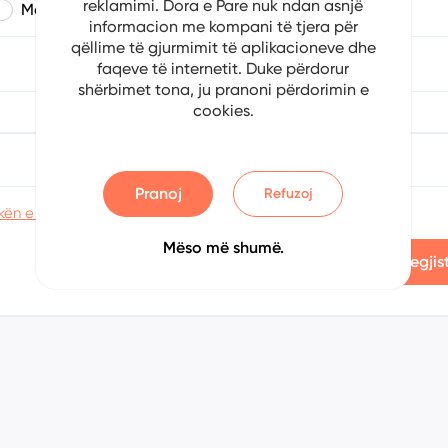
reklamimi. Dora e Pare nuk ndan asnjë
Mashkull
Femër
informacion me kompani të tjera për
qëllime të gjurmimit të aplikacioneve dhe
a
Muaji
Viti
faqeve të internetit. Duke përdorur
shërbimet tona, ju pranoni përdorimin e
cookies.
Konfirmoni fjalëkalimin
Pranoj
Refuzoj
kën e privatësisë
Mëso më shumë.
Regjis