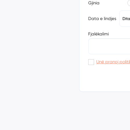
Gjinia
Data e lindjes
Dit
Fjalëkalimi
Unë pranoj politi