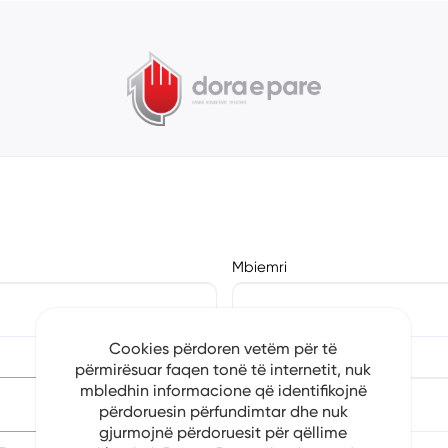
Mbiemri
Cookies përdoren vetëm për të
Numri i Telefonit
përmirësuar faqen tonë të internetit, nuk
mbledhin informacione që identifikojnë
përdoruesin përfundimtar dhe nuk
gjurmojnë përdoruesit për qëllime