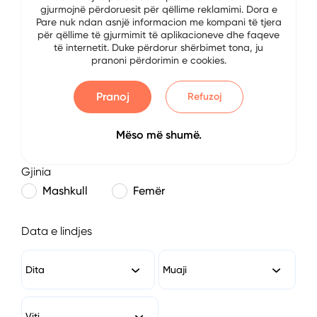
gjurmojnë përdoruesit për qëllime reklamimi. Dora e
E-mail
Pare nuk ndan asnjë informacion me kompani të tjera
për qëllime të gjurmimit të aplikacioneve dhe faqeve
të internetit. Duke përdorur shërbimet tona, ju
pranoni përdorimin e cookies.
Numri i Telefonit
Pranoj
Refuzoj
Mëso më shumë.
Gjinia
Mashkull
Femër
Data e lindjes
Dita
Muaji
Viti