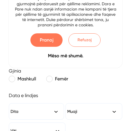
gjurmojnë përdoruesit për qëllime reklamimi. Dora e
E-mail
Pare nuk ndan asnjë informacion me kompani të tjera
për qëllime të gjurmimit të aplikacioneve dhe faqeve
të internetit. Duke përdorur shërbimet tona, ju
pranoni përdorimin e cookies.
Numri i Telefonit
Pranoj
Refuzoj
Mëso më shumë.
Gjinia
Mashkull
Femër
Data e lindjes
Dita
Muaji
Viti